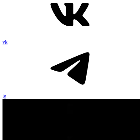
vk
tg