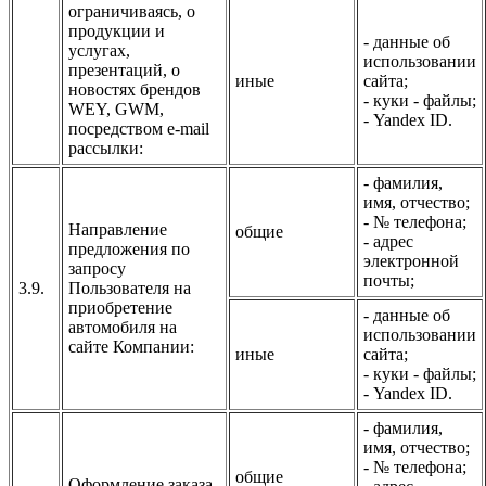
ограничиваясь, о
продукции и
- данные об
услугах,
использовании
презентаций, о
иные
сайта;
новостях брендов
- куки - файлы;
WEY, GWM,
- Yandex ID.
посредством e-mail
рассылки:
- фамилия,
имя, отчество;
- № телефона;
Направление
общие
- адрес
предложения по
электронной
запросу
почты;
3.9.
Пользователя на
приобретение
- данные об
автомобиля на
использовании
сайте Компании:
иные
сайта;
- куки - файлы;
- Yandex ID.
- фамилия,
имя, отчество;
- № телефона;
общие
Оформление заказа