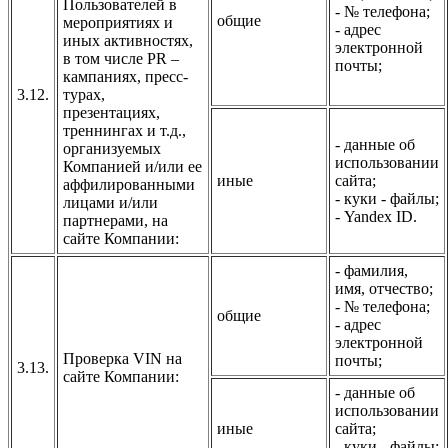
Пользователей в
- № телефона;
общие
мероприятиях и
- адрес
иных активностях,
электронной
в том числе PR –
почты;
кампаниях, пресс-
3.12.
турах,
презентациях,
треннингах и т.д.,
- данные об
организуемых
использовании
Компанией и/или ее
иные
сайта;
аффилированными
- куки - файлы;
лицами и/или
- Yandex ID.
партнерами, на
сайте Компании:
- фамилия,
имя, отчество;
- № телефона;
общие
- адрес
электронной
Проверка VIN на
почты;
3.13.
сайте Компании:
- данные об
использовании
иные
сайта;
- куки - файлы;