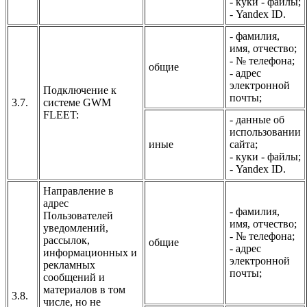
- куки - файлы;
- Yandex ID.
- фамилия,
имя, отчество;
- № телефона;
общие
- адрес
электронной
Подключение к
почты;
3.7.
системе GWM
FLEET:
- данные об
использовании
иные
сайта;
- куки - файлы;
- Yandex ID.
Направление в
адрес
- фамилия,
Пользователей
имя, отчество;
уведомлений,
- № телефона;
рассылок,
общие
- адрес
информационных и
электронной
рекламных
почты;
сообщений и
материалов в том
3.8.
числе, но не