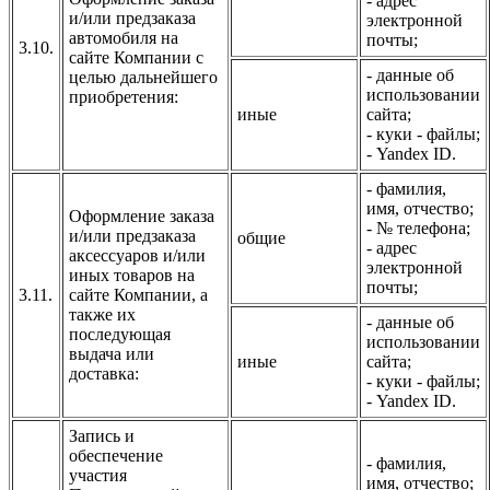
- адрес
и/или предзаказа
электронной
автомобиля на
почты;
3.10.
сайте Компании с
- данные об
целью дальнейшего
использовании
приобретения:
иные
сайта;
- куки - файлы;
- Yandex ID.
- фамилия,
имя, отчество;
Оформление заказа
- № телефона;
и/или предзаказа
общие
- адрес
аксессуаров и/или
электронной
иных товаров на
почты;
3.11.
сайте Компании, а
также их
- данные об
последующая
использовании
выдача или
иные
сайта;
доставка:
- куки - файлы;
- Yandex ID.
Запись и
обеспечение
- фамилия,
участия
имя, отчество;