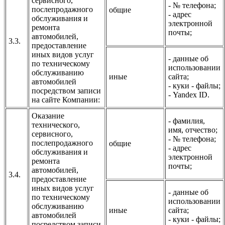
сервисного,
- № телефона;
послепродажного
общие
- адрес
обслуживания и
электронной
ремонта
почты;
автомобилей,
3.3.
предоставление
иных видов услуг
- данные об
по техническому
использовании
обслуживанию
иные
сайта;
автомобилей
- куки - файлы;
посредством записи
- Yandex ID.
на сайте Компании:
Оказание
- фамилия,
технического,
имя, отчество;
сервисного,
- № телефона;
послепродажного
общие
- адрес
обслуживания и
электронной
ремонта
почты;
автомобилей,
3.4.
предоставление
иных видов услуг
- данные об
по техническому
использовании
обслуживанию
иные
сайта;
автомобилей
- куки - файлы;
посредством записи