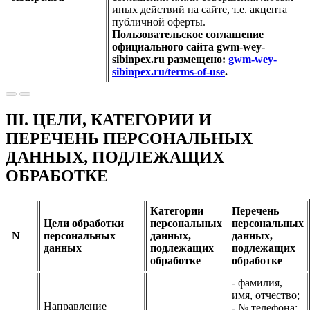
иных действий на сайте, т.е. акцепта
публичной оферты.
Пользовательское соглашение
официального сайта gwm-wey-
sibinpex.ru размещено:
gwm-wey-
sibinpex.ru/terms-of-use
.
III. ЦЕЛИ, КАТЕГОРИИ И
ПЕРЕЧЕНЬ ПЕРСОНАЛЬНЫХ
ДАННЫХ, ПОДЛЕЖАЩИХ
ОБРАБОТКЕ
Категории
Перечень
Цели обработки
персональных
персональных
N
персональных
данных,
данных,
данных
подлежащих
подлежащих
обработке
обработке
- фамилия,
имя, отчество;
Направление
- № телефона;