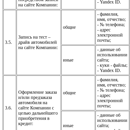
- Yandex ID.
на сайте Компании:
- фамилия,
имя, отчество;
- № телефона;
общие
- адрес
электронной
Запись на тест –
почты;
3.5.
драйв автомобилей
на сайте Компании:
- данные об
использовании
иные
сайта;
- куки - файлы;
- Yandex ID.
- фамилия,
имя, отчество;
- № телефона;
Оформление заказа
общие
- адрес
и/или предзаказа
электронной
автомобиля на
почты;
3.6.
сайте Компании с
целью дальнейшего
- данные об
приобретения в
использовании
кредит:
иные
сайта;