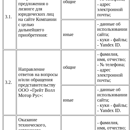
общие
предложения о
- адрес
лизинге для
электронной
юридических лиц
почты;
3.1.
на сайте Компании
- данные об
с целью
использовании
дальнейшего
иные
сайта;
приобретения:
- куки - файлы;
- Yandex ID.
- фамилия,
имя, отчество;
- № телефона;
общие
Направление
- адрес
ответов на вопросы
электронной
и/или обращения
почты;
3.2.
представительству
- данные об
ООО «Грейт Волл
использовании
Мотор Рус»:
иные
сайта;
- куки - файлы;
- Yandex ID.
Оказание
- фамилия,
технического,
имя, отчество;