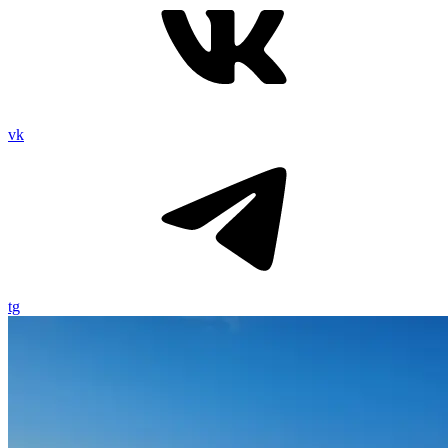
vk
tg