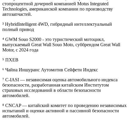
стопроцентной дочерней компанией Motus Integrated
Technologies, американской компании по производству
автозапчастей.
³ HybridIntelligent 4WD, гибридный интеллектуальный
полный привод
⁴ GWM Souo S2000 - это туристический мотоцикл,
выпускаемый Great Wall Souo Moto, суббрендом Great Wall
Motor, с 2024 года
⁵ ПХЕВ
⁶ Чайна Иншуранс Аутомотив Сейфети Индекс
⁷ C-IASI — независимая оценка автомобильного индекса
безопасности, разработанная китайским Институтом
страховых исследований в области безопасности
автомобилей.
⁸ CNCAP — китайский комитет по проведению независимых
испытаний и оценки активной и пассивной безопасности
автомобилей.