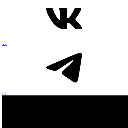
vk
tg