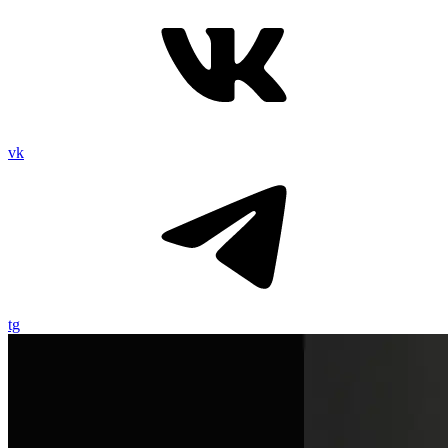
vk
tg