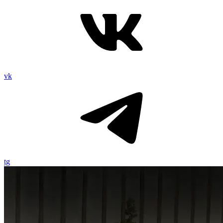
vk
tg