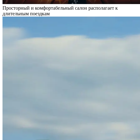
Просторный и комфортабельный салон располагает к
длительным поездкам