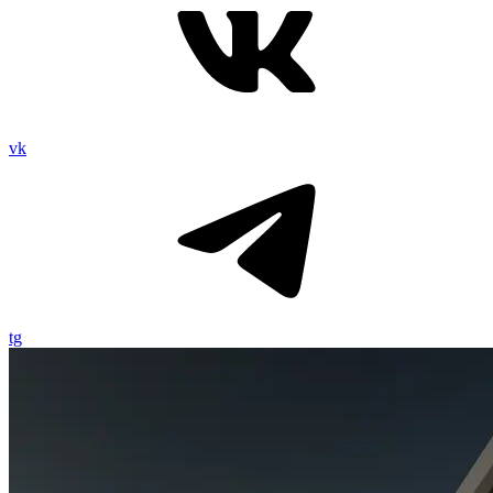
vk
tg