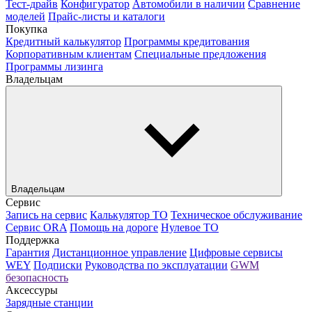
Тест-драйв
Конфигуратор
Автомобили в наличии
Сравнение
моделей
Прайс-листы и каталоги
Покупка
Кредитный калькулятор
Программы кредитования
Корпоративным клиентам
Специальные предложения
Программы лизинга
Владельцам
Владельцам
Сервис
Запись на сервис
Калькулятор ТО
Техническое обслуживание
Сервис ORA
Помощь на дороге
Нулевое ТО
Поддержка
Гарантия
Дистанционное управление
Цифровые сервисы
WEY
Подписки
Руководства по эксплуатации
GWM
безопасность
Аксессуры
Зарядные станции