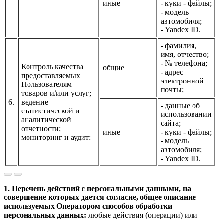
иные
- куки - файлы;
- модель
автомобиля;
- Yandex ID.
- фамилия,
имя, отчество;
- № телефона;
Контроль качества
общие
- адрес
предоставляемых
электронной
Пользователям
почты;
товаров и/или услуг;
6.
ведение
- данные об
статистической и
использовании
аналитической
сайта;
отчетности;
иные
- куки - файлы;
мониторинг и аудит:
- модель
автомобиля;
- Yandex ID.
1. Перечень действий с персональными данными, на
совершение которых дается согласие, общее описание
используемых Оператором способов обработки
персональных данных:
любые действия (операции) или