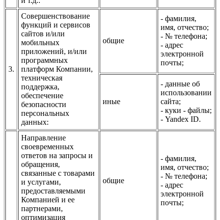
и т.д.:
Совершенствование
- фамилия,
функций и сервисов
имя, отчество;
сайтов и/или
- № телефона;
общие
мобильных
- адрес
приложений, и/или
электронной
программных
почты;
3.
платформ Компании,
техническая
- данные об
поддержка,
использовании
обеспечение
иные
сайта;
безопасности
- куки - файлы;
персональных
- Yandex ID.
данных:
Направление
своевременных
ответов на запросы и
- фамилия,
обращения,
имя, отчество;
связанные с товарами
- № телефона;
общие
и услугами,
- адрес
предоставляемыми
электронной
Компанией и ее
почты;
партнерами,
оптимизация