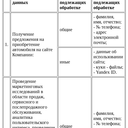
данных
подлежащих
подлежащих
обработке
обработке
- фамилия,
имя, отчество;
- № телефона;
общие
- адрес
Получение
электронной
предложения на
почты;
1.
приобретение
автомобиля на сайте
- данные об
Компании:
использовании
иные
сайта;
- куки - файлы;
- Yandex ID.
Проведение
маркетинговых
исследований в
области продаж,
сервисного и
послепродажного
обслуживания,
- фамилия,
аналитика
имя, отчество;
пользовательского
- № телефона;
общие
интереса, проведение