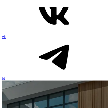
vk
tg