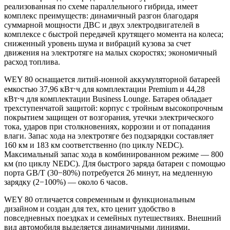
реализованная по схеме параллельного гибрида, имеет
комплекс преимуществ: динамичный разгон благодаря
суммарной мощности ДВС и двух электродвигателей в
комплексе с быстрой передачей крутящего момента на колеса;
сниженный уровень шума и вибраций кузова за счет
движения на электротяге на малых скоростях; экономичный
расход топлива.
WEY 80 оснащается литий-ионной аккумуляторной батареей
емкостью 37,96 кВт⋅ч для комплектации Premium и 44,28
кВт⋅ч для комплектации Business Lounge. Батарея обладает
трехступенчатой защитой: корпус с тройным высокопрочным
покрытием защищен от возгорания, утечки электрического
тока, ударов при столкновениях, коррозии и от попадания
влаги. Запас хода на электротяге без подзарядки составляет
160 км и 183 км соответственно (по циклу NEDC).
Максимальный запас хода в комбинированном режиме — 800
км (по циклу NEDC). Для быстрого заряда батареи с помощью
порта GB/T (30−80%) потребуется 26 минут, на медленную
зарядку (2−100%) — около 6 часов.
WEY 80 отличается современным и функциональным
дизайном и создан для тех, кто ценит удобство в
повседневных поездках и семейных путешествиях. Внешний
вид автомобиля выделяется динамичными линиями,