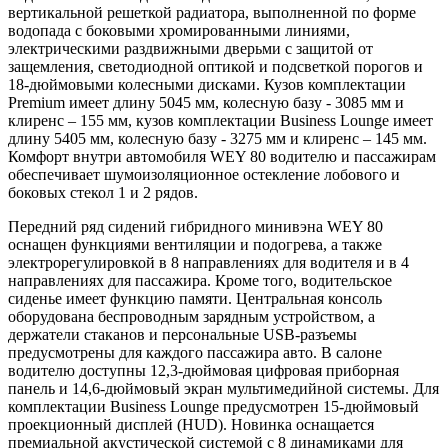
вертикальной решеткой радиатора, выполненной по форме
водопада с боковыми хромированными линиями,
электрическими раздвижными дверьми с защитой от
защемления, светодиодной оптикой и подсветкой порогов и
18-дюймовыми колесными дисками. Кузов комплектации
Premium имеет длину 5045 мм, колесную базу - 3085 мм и
клиренс – 155 мм, кузов комплектации Business Lounge имеет
длину 5405 мм, колесную базу - 3275 мм и клиренс – 145 мм.
Комфорт внутри автомобиля WEY 80 водителю и пассажирам
обеспечивает шумоизоляционное остекление лобового и
боковых стекол 1 и 2 рядов.
Передний ряд сидений гибридного минивэна WEY 80
оснащен функциями вентиляции и подогрева, а также
электрорегулировкой в 8 направлениях для водителя и в 4
направлениях для пассажира. Кроме того, водительское
сиденье имеет функцию памяти. Центральная консоль
оборудована беспроводным зарядным устройством, а
держатели стаканов и персональные USB-разъемы
предусмотрены для каждого пассажира авто. В салоне
водителю доступны 12,3-дюймовая цифровая приборная
панель и 14,6-дюймовый экран мультимедийной системы. Для
комплектации Business Lounge предусмотрен 15-дюймовый
проекционный дисплей (HUD). Новинка оснащается
премиальной акустической системой с 8 динамиками для