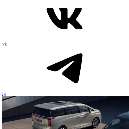
vk
tg