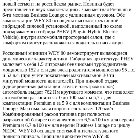
новый сегмент на российском рынке. Новинка будет
представлена в двух комплектациях: 7-ми местная Premium и
6-ти местная Business Lounge с удлиненным кузовом. Обе
комплектации WEY 80 оснащены высокоэффективной
гибридной силовой установкой, выполненный по схеме
подзаряжаемого гибрида PHEV (Plug-in Hybrid Electric
Vehicle), внутри автомобиля просторный салон, где с
комфортом смогут расположиться водитель и пассажиры.
Роскошный минивэн WEY 80 демонстрирует выдающиеся
динамические характеристики. Гибридная архитектура PHEV
включает в себя 1,5-литровый бензиновый турбодвигатель
мощностью 152 л.с. и два электродвигателя мощностью 95 л.с.
и 52 л.с. (при учёте показателей максимальной 30-ти
минутной мощности двигателей). При пиковой отдаче
(одновременная работа двигателя и электромоторов)
автомобиль выдает 762 Нм крутящего момента, что позволяет
автомобилю разгоняться с 0 до 100 км/ч за 5,7 с для
комплектации Premium и за 5,9 с для комплектации Business
Lounge. Максимальная скорость составляет 170 км/ч.
Комбинированный расход топлива при полностью
разряженной батарее составляет всего 6,5 л/100 км для версии
Premium и 6,7 л/100 км для версии Business Lounge по циклу
NEDC. WEY 80 оснащен системой интеллектуального
полного привода. Гибридная архитектура WEY 80,