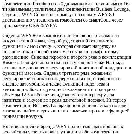
комплектации Premium и с 20 динамиками с независимым 16-
ти канальным усилителем для комплектации Business Lounge.
Сервисы WEY Connection помогут владельцу WEY 80
дистанционно управлять автомобилем со смартфона через
приложение ORA & WEY.
Сиденья WEY 80 в комплектации Premium с отделкой из
искусственной кожи, второй ряд сидений оснащается
функцией «Zero Gravity»¹, которая снижает нагрузку на
позвоночник и способствует максимально комфортному
размещению. Сиденья первого и второго ряда в комплектации
Business Lounge выполнены из натуральной кожи Наппа, а
оснащение дополнено регулировкой поясничной поддержки и
функцией массажа. Сиденья третьего ряда оснащены
регулировкой спинки и поддержки для ног, встроенной в
сиденье автомобиля, а также функцией подогрева и
вентиляции. Бокс с функцией охлаждения и подогрева
объемом 12.5 л обеспечит идеальную температуру для
напитков и закусок во время длительной поездки. Интерьер
комплектации Business Lounge дополнен подсветкой потолка
«звездное небо» и трехзонным климат-контролем с функцией
ионизации воздуха.
Новинка линейки бренда WEY полностью адаптирована к
российским условиям эксплуатации и обе комплектации