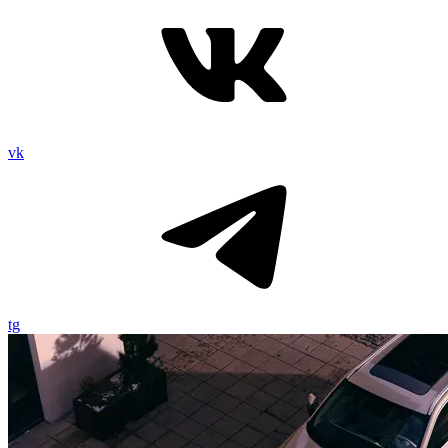
vk
tg