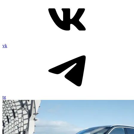
vk
tg