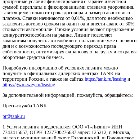
прозрачные условия финансирования с заранее известной
суммой переплаты и фиксированными ставками удорожания,
зависящими только от срока договора и размера авансового
платежа. Ставки начинаются от 0,01%, для этого необходимо
заключить договор сроком на один год и внести аванс от 30%
стоимости автомобиля². Гибкие условия делают предложение
конкурентоспособным на рынке. Лизинг позволяет
компаниям получить автомобили в пользование уже с первого
дня и с возможностью последующего перехода права
собственности, оптимизируя финансовую нагрузку и сохраняя
оборотные средства бизнеса.
Подробную информацию об условиях лизинга можно
получить в официальных дилерских центрах TANK на
территории России, а также на сайтах
https://tank.ru/leasing
и
https://gwm-wey.ru/leasing
.
За дополнительной информацией, пожалуйста, обращайтесь:
Пресс-служба TANK
pr@tank.ru
1 Услуги лизинга предоставляет ООО «Т-Лизинг» ИНН
7743415657, ОГРН 1237700276637 адрес: 125212, г. Москва,
вн.тер.г. муниципальный округ Головинский, ш Головинское,